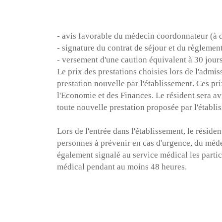
J’autorise l’utilisa
- avis favorable du médecin coordonnateur (à dé
- signature du contrat de séjour et du règlemen
- versement d'une caution équivalent à 30 jour
Le prix des prestations choisies lors de l'admi
Conformément aux dispo
prestation nouvelle par l'établissement. Ces pr
inscrire sur la liste d’
l'Economie et des Finances. Le résident sera av
toute nouvelle prestation proposée par l'établi
Lors de l'entrée dans l'établissement, le réside
personnes à prévenir en cas d'urgence, du médeci
également signalé au service médical les partic
médical pendant au moins 48 heures.