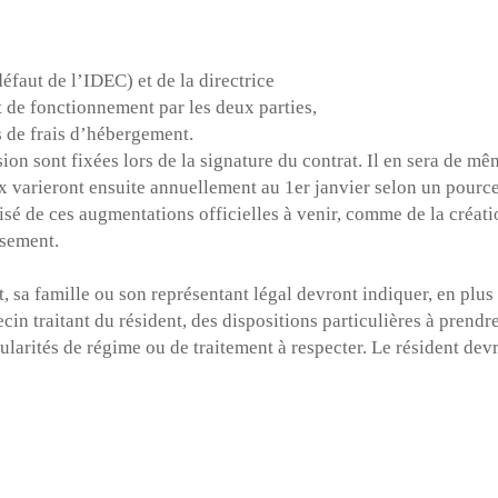
tion des données personnelles, conformément à notre
polit
faut de l’IDEC) et de la directrice
t de fonctionnement par les deux parties,
s de frais d’hébergement.
ssion sont fixées lors de la signature du contrat. Il en sera de 
sitions de l’article L. 223-2 du Code de la Consommat
ix varieront ensuite annuellement au 1er janvier selon un pourc
opposition au démarchage téléphonique « Bloctel »
https:/
isé de ces augmentations officielles à venir, comme de la créati
ssement.
nt, sa famille ou son représentant légal devront indiquer, en plus
n traitant du résident, des dispositions particulières à prendre 
ularités de régime ou de traitement à respecter. Le résident devr