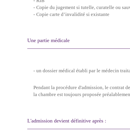
- RIB
- Copie du jugement si tutelle, curatelle ou sa
- Copie carte d’invalidité si existante
Votre email
Une partie médicale
Prénom du proche concerné
- un dossier médical établi par le médecin traita
Pendant la procédure d'admission, le contrat de
Age du proche concerné
la chambre est toujours proposée préalablement
Calculer dix moins neuf ? (en 
L'admission devient définitive après :