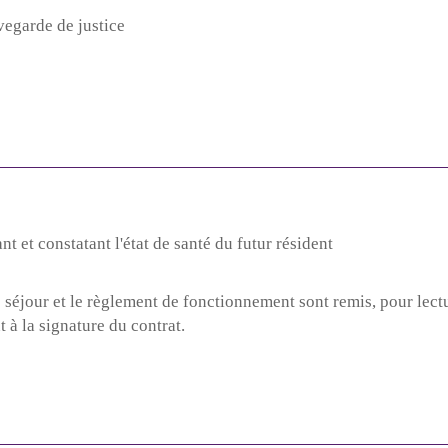
uvegarde de justice
Votre numéro de téléphone
Nom du proche concerné
nt et constatant l'état de santé du futur résident
 séjour et le règlement de fonctionnement sont remis, pour lectur
Code postal du proche concerné
 à la signature du contrat.
chiffres)