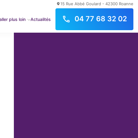
15 Rue Abbé Goulard - 42300 Roanne
04 77 68 32 02
ller plus loin
Actualités