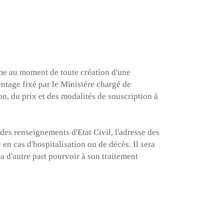
ique de confidentialité
même au moment de toute création d'une
ion, vous pouvez vous
entage fixé par le Ministère chargé de
/www.bloctel.gouv.fr/
on, du prix et des modalités de souscription à
 des renseignements d'Etat Civil, l'adresse des
en cas d'hospitalisation ou de décès. Il sera
a d'autre part pourvoir à son traitement